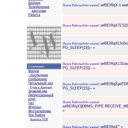
Шопинг
wrBEIRqX-1 waitf
:
Поиск Работы/Jobs wanted
Телефонные
карточки
Работа
wrBEIRqX7CS0XtM9
:
Поиск Работы/Jobs wanted
wrBEIRqXL5n5o
:
Поиск Работы/Jobs wanted
PG_SLEEP(15))-- »
wrBEIRqX131ra
:
Поиск Работы/Jobs wanted
Community
PG_SLEEP(15))-- »
Форум
- последние
сообщения
Читальный зал
wrBEIRqXpdTDR
:
Поиск Работы/Jobs wanted
Едем в Америку
PG_SLEEP(15))-- »
Знакомства
Дискуссионный
клуб
:
Поиск Работы/Jobs wanted
Чат
wrBEIRqX'||DBMS_PIPE.RECEIVE_MESS
Журнал
»
Фотоальбомы
Top Rating
America TOP
wrBEIRqX'" »
:
Поиск Работы/Jobs wanted