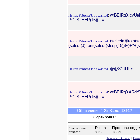
wrBEIRqXjcyUe
:
Поиск Работы/Jobs wanted
PG_SLEEP(15))-- »
(select(0)from(se
:
Поиск Работы/Jobs wanted
(select(0)from(select(sleep(15)))v)+'"+(
@@XYtL8 »
:
Поиск Работы/Jobs wanted
wrBEIRqXARdrS
:
Поиск Работы/Jobs wanted
PG_SLEEP(15))-- »
Объявления 1-25 Всего:
18917
Сортировка:
Вчера:
Прошлая недел
Статистика
показов:
315
1604
Terms of Service
|
Priva