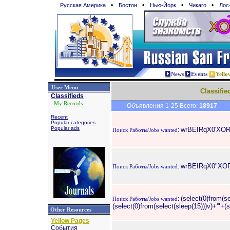
•
•
•
•
Русская Америка
Бостон
Нью-Йорк
Чикаго
Лос
News
Events
Yello
User Menu
Classifie
Classifieds
My Records
Объявления 1-25 Всего:
18917
Recent
Popular categories
Popular ads
wrBEIRqX0'XOR(i
:
Поиск Работы/Jobs wanted
wrBEIRqX0"XOR(i
:
Поиск Работы/Jobs wanted
(select(0)from(se
:
Поиск Работы/Jobs wanted
(select(0)from(select(sleep(15)))v)+'"+(
Other Resources
Yellow Pages
События