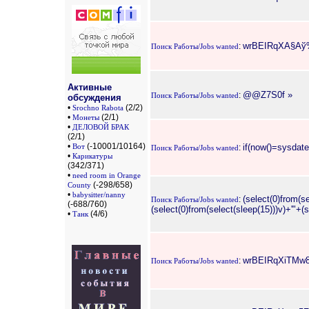
wrBEIRqXА§Аў%
:
Поиск Работы/Jobs wanted
Активные
@@Z7S0f »
:
Поиск Работы/Jobs wanted
обсуждения
•
(2/2)
Srochno Rabota
•
(2/1)
Монеты
•
ДЕЛОВОЙ БРАК
(2/1)
•
(-10001/10164)
if(now()=sysdate(
Вот
:
Поиск Работы/Jobs wanted
•
Карикатуры
(342/371)
•
need room in Orange
(-298/658)
County
•
babysitter/nanny
(select(0)from(se
:
Поиск Работы/Jobs wanted
(-688/760)
(select(0)from(select(sleep(15)))v)+'"+(
•
(4/6)
Танк
wrBEIRqXiTMw8rfw
:
Поиск Работы/Jobs wanted