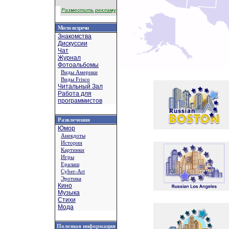
Разместить рекламу
Место встречи
Знакомства
Дискуссии
Чат
Журнал
Фотоальбомы
Виды Америки
Виды Frisco
Читальный Зал
Работа для
программистов
Развлечения
Юмор
Анекдоты
Истории
Картинки
Игры
Ералаш
Cyber-Art
Эротика
Кино
Музыка
Стихи
Мода
Полезная информация