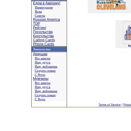
Едем в Америку!
Иммиграция
Визы
Советы
Russian America
TOP
Рейтинг
Посольства
Консульства
Calling Cards
Phone Cards
Знакомства
Девушки
Все анкеты
Ищу друга
Ищу любовника
Создать семью
С Фото
Мужчины
Все анкеты
Ищу друга
Ищу любовника
Создать семью
С Фото
Terms of Service
|
Priva