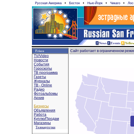
•
•
•
•
Русская Америка
Бостон
Нью-Йорк
Чикаго
Лос
News
Events
Yello
Сайт работает в ограниченном реж
Frisco
TV/Video
Новости
События
Гороскопы
TВ программа
Газеты
Журналы
ТВ - Online
Радио
Фотоальбомы
Архив
Бизнесы
Объявления
Работа
Куплю/Продам
Магазины
Телекарточки